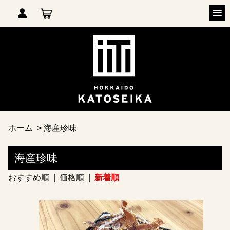
ホーム
>
海産珍味
海産珍味
おすすめ順
|
価格順
|
新着順