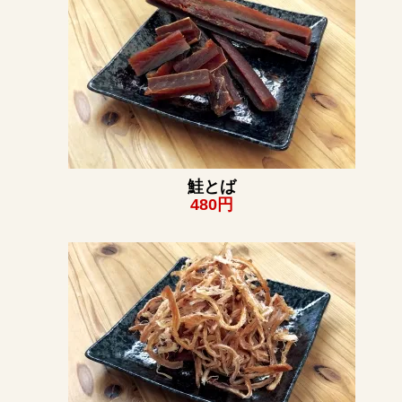
鮭とば
480円